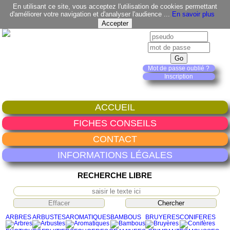
En utilisant ce site, vous acceptez l'utilisation de cookies permettant
d'améliorer votre navigation et d'analyser l'audience ...
En savoir plus
Mot de passe oublié ?
Inscription
ACCUEIL
FICHES CONSEILS
CONTACT
INFORMATIONS LÉGALES
RECHERCHE LIBRE
ARBRES
ARBUSTES
AROMATIQUES
BAMBOUS
BRUYERES
CONIFERES