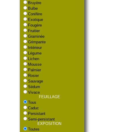
Bruyère
Bulbe
Conifère
Exotique
Fougère
Fruitier
Graminée
Grimpante
Intérieur
Légume
Lichen
Mousse
Palmier
Rosier
Sauvage
Sédum
Vivace
FEUILLAGE
Tous
Caduc
Persistant
Semi-persistant
EXPOSITION
Toutes