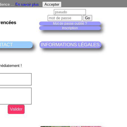
dience ...
En savoir plus
rencées
Mot de passe oublié ?
Inscription
NTACT
INFORMATIONS LÉGALES
médiatement !