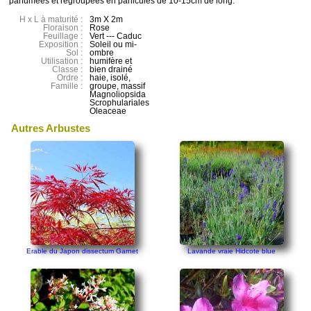
parfumées et regroupées en panicules de 10-15cm de long.
H x L à maturité :
3m X 2m
Floraison :
Rose
Feuillage :
Vert --- Caduc
Exposition :
Soleil ou mi-
Sol :
ombre
Utilisation :
humifère et
Classe :
bien drainé
Ordre :
haie, isolé,
Famille :
groupe, massif
Magnoliopsida
Scrophulariales
Oleaceae
Autres Arbustes
Erable du Japon dissectum Garnet
Lavande vraie Hidcote blue