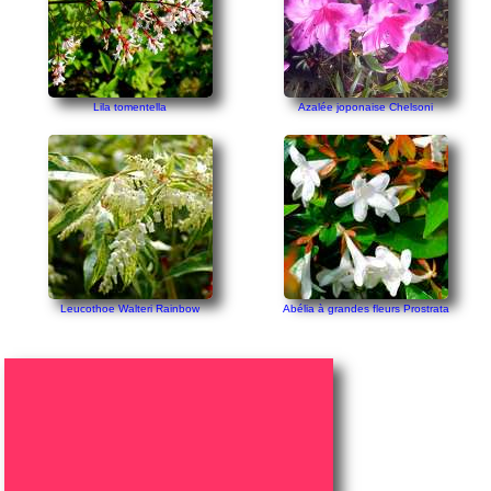
Lila tomentella
Azalée joponaise Chelsoni
Leucothoe Walteri Rainbow
Abélia à grandes fleurs Prostrata