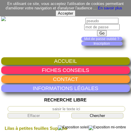
En utilisant ce site, vous acceptez l'utilisation de cookies permettant
d'améliorer votre navigation et d'analyser l'audience ...
En savoir plus
Mot de passe oublié ?
Inscription
ACCUEIL
FICHES CONSEILS
CONTACT
INFORMATIONS LÉGALES
RECHERCHE LIBRE
Lilas à petites feuilles Superba