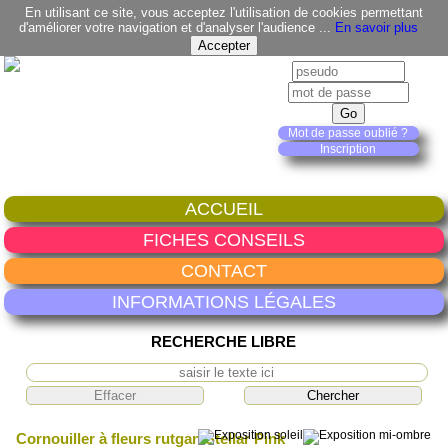
En utilisant ce site, vous acceptez l'utilisation de cookies permettant
d'améliorer votre navigation et d'analyser l'audience ...
En savoir plus
Mot de passe oublié ?
Inscription
ACCUEIL
FICHES CONSEILS
CONTACT
INFORMATIONS LÉGALES
RECHERCHE LIBRE
Cornouiller à fleurs rutgan Stellar Pink