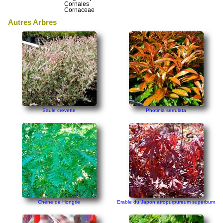
Cornales
Cornaceae
Autres Arbres
Saule crevette
Photinia serrulata
Chêne de Hongrie
Erable du Japon atropurpureum superbum