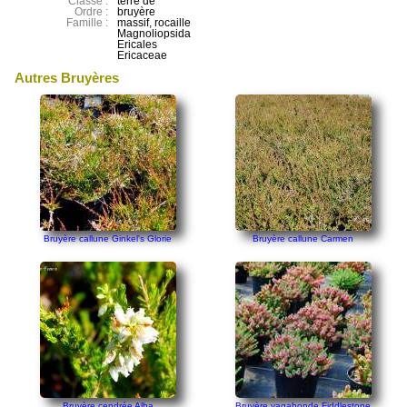
Classe :
terre de
Ordre :
bruyère
Famille :
massif, rocaille
Magnoliopsida
Ericales
Ericaceae
Autres Bruyères
Bruyère callune Ginkel's Glorie
Bruyère callune Carmen
Bruyère cendrée Alba
Bruyère vagabonde Fiddlestone