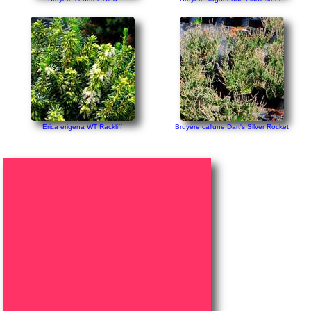
Erica erigena WT Rackliff
Bruyère callune Dart's Silver Rocket