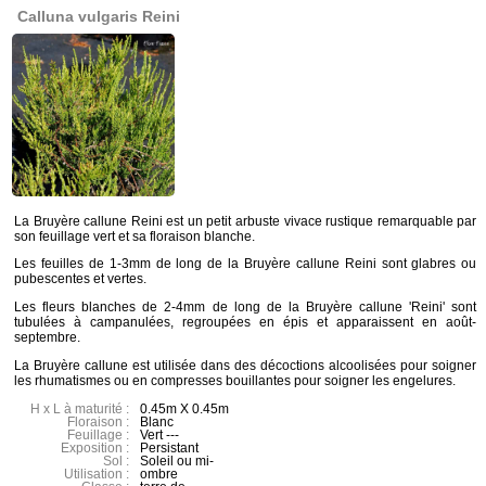
Calluna vulgaris Reini
La Bruyère callune Reini est un petit arbuste vivace rustique remarquable par
son feuillage vert et sa floraison blanche.
Les feuilles de 1-3mm de long de la Bruyère callune Reini sont glabres ou
pubescentes et vertes.
Les fleurs blanches de 2-4mm de long de la Bruyère callune 'Reini' sont
tubulées à campanulées, regroupées en épis et apparaissent en août-
septembre.
La Bruyère callune est utilisée dans des décoctions alcoolisées pour soigner
les rhumatismes ou en compresses bouillantes pour soigner les engelures.
H x L à maturité :
0.45m X 0.45m
Floraison :
Blanc
Feuillage :
Vert ---
Exposition :
Persistant
Sol :
Soleil ou mi-
Utilisation :
ombre