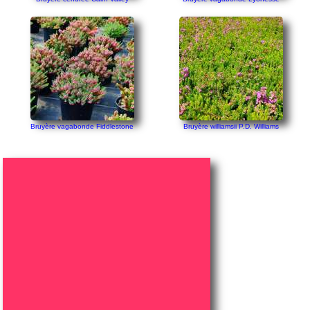
Bruyère vagabonde Fiddlestone
Bruyère williamsii P.D. Williams