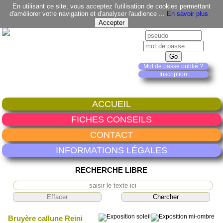
En utilisant ce site, vous acceptez l'utilisation de cookies permettant
d'améliorer votre navigation et d'analyser l'audience ...
En savoir plus
Mot de passe oublié ?
Inscription
ACCUEIL
FICHES CONSEILS
CONTACT
INFORMATIONS LÉGALES
RECHERCHE LIBRE
Bruyère callune Reini