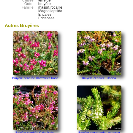
Classe :
terre de
Ordre :
bruyère
Famille :
massif, rocaille
Magnoliopsida
Ericales
Ericaceae
Autres Bruyères
Bruyère cendrée Hardwick's Rose
Bruyère cendrée Lilacina
Bruyère cendrée Cairn Valley
Bruyère vagabonde Lyonesse