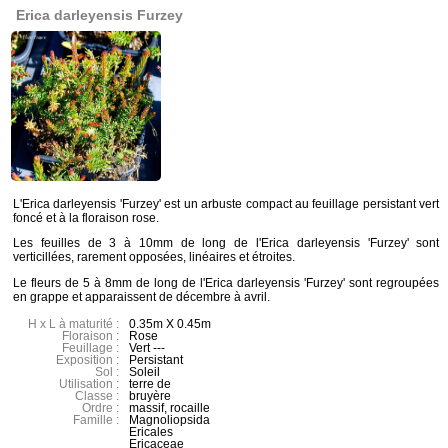
Erica darleyensis Furzey
L'Erica darleyensis 'Furzey' est un arbuste compact au feuillage persistant vert
foncé et à la floraison rose.
Les feuilles de 3 à 10mm de long de l'Erica darleyensis 'Furzey' sont
verticillées, rarement opposées, linéaires et étroites.
Le fleurs de 5 à 8mm de long de l'Erica darleyensis 'Furzey' sont regroupées
en grappe et apparaissent de décembre à avril.
H x L à maturité :
0.35m X 0.45m
Floraison :
Rose
Feuillage :
Vert ---
Exposition :
Persistant
Sol :
Soleil
Utilisation :
terre de
Classe :
bruyère
Ordre :
massif, rocaille
Famille :
Magnoliopsida
Ericales
Ericaceae