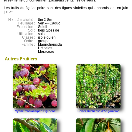
elles-même qui contiennent plusieurs centaines de fleurs.
Les fruits du figuier poire sont des figues violettes qui apparaissent en juin-
juillet.
H x L à maturité :
8m X 8m
Feuillage :
Vert --- Caduc
Exposition :
Soleil
Sol :
tous types de
Utilisation :
sols
Classe :
isolé ou en
Ordre :
groupe
Famille :
Magnoliopsida
Urticales
Moraceae
Autres Fruitiers
Myrtille macrocarpon Big pearl
Poirier Duchesse d'Angoulême