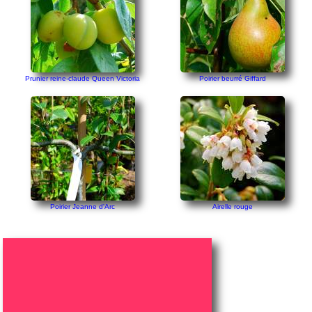
Prunier reine-claude Queen Victoria
Poirier beurré Giffard
Poirier Jeanne d'Arc
Airelle rouge