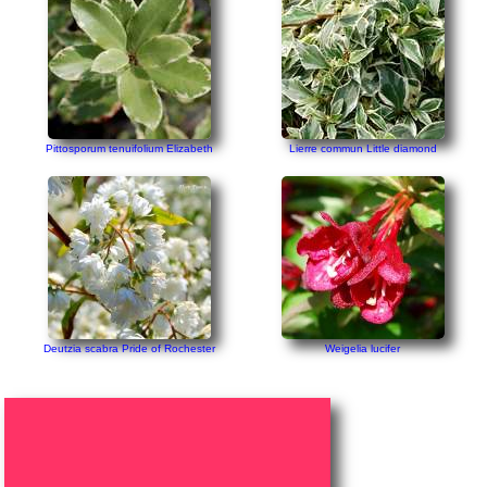
Pittosporum tenuifolium Elizabeth
Lierre commun Little diamond
Deutzia scabra Pride of Rochester
Weigelia lucifer