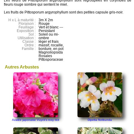
Les fleurs de Pittosporum argyrophyllum sont regroupées en corymbes de
fleurs rouge sombre qui sentent le miel.
Les fruits de Pittosporum argyrophyllum sont des petites capsule gris-noir.
H x L à maturité :
3m X 2m
Floraison :
Rouge
Feuillage :
Vert et blanc ---
Exposition :
Persistant
Sol :
Soleil ou mi-
Utilisation :
ombre
Classe :
léger et frais
Ordre :
massif, rocaille,
Famille :
bordure, en pot
Magnoliopsida
Rosales
Pittosporaceae
Autres Arbustes
Azalée japonaise Vuyck's rosy red
Dipelta floribunda