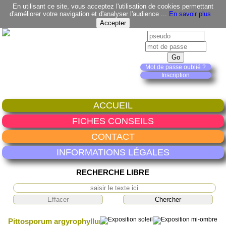
En utilisant ce site, vous acceptez l'utilisation de cookies permettant
d'améliorer votre navigation et d'analyser l'audience ...
En savoir plus
Mot de passe oublié ?
Inscription
ACCUEIL
FICHES CONSEILS
CONTACT
INFORMATIONS LÉGALES
RECHERCHE LIBRE
Pittosporum argyrophyllum