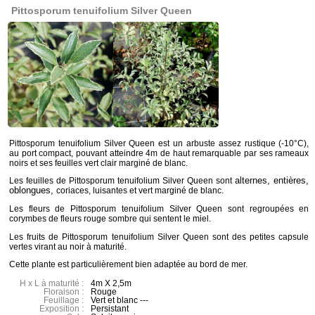
Pittosporum tenuifolium Silver Queen
Pittosporum tenuifolium Silver Queen est un arbuste assez rustique (-10°C),
au port compact, pouvant atteindre 4m de haut remarquable par ses rameaux
noirs et ses feuilles vert clair marginé de blanc.
alternes, entières,
Les feuilles de Pittosporum tenuifolium Silver Queen sont
oblongues,
coriaces, luisantes et vert marginé de blanc.
Les fleurs de Pittosporum tenuifolium Silver Queen sont regroupées en
corymbes de fleurs rouge sombre qui sentent le miel.
Les fruits de Pittosporum tenuifolium Silver Queen sont des petites capsule
vertes virant au noir à maturité.
Cette plante est particulièrement bien adaptée au bord de mer.
H x L à maturité :
4m X 2,5m
Floraison :
Rouge
Feuillage :
Vert et blanc ---
Exposition :
Persistant