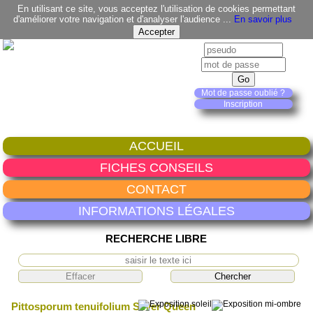
En utilisant ce site, vous acceptez l'utilisation de cookies permettant
d'améliorer votre navigation et d'analyser l'audience ...
En savoir plus
Mot de passe oublié ?
Inscription
ACCUEIL
FICHES CONSEILS
CONTACT
INFORMATIONS LÉGALES
RECHERCHE LIBRE
Pittosporum tenuifolium Silver Queen