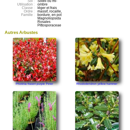
Sol :
Soleil ou mi-
Utilisation :
ombre
Classe :
léger et frais
Ordre :
massif, rocaille,
Famille :
bordure, en pot
Magnoliopsida
Rosales
Pittosporaceae
Autres Arbustes
Photinia fraseri purple Peter
Rhododendron yellow hammer