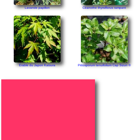
Lavande papillon
Céanothe thyrsiflorus rampant
Erable du Japon Katsura
Pittosporum tenuifolium Cap Sizun ®