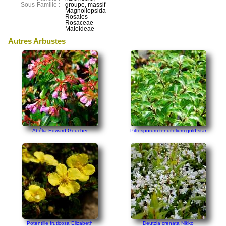
Sous-Famille :
groupe, massif
Magnoliopsida
Rosales
Rosaceae
Maloideae
Autres Arbustes
Abélia Edward Goucher
Pittosporum tenuifolium gold star
Potentille fruticosa Elizabeth
Deutzia crenata Nikko