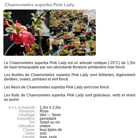
Chaenomeles superba Pink Lady
Le Chaenomeles superba Pink Lady est un arbuste rustique (-20°C) de 1,5m
de haut remarquable par son abondante floraison printanière rose foncé.
Les feuilles de Chaenomeles superba Pink Lady sont brillantes, légèrement
dentées, ovales, pointues et vert foncé.
Les fleurs de Chaenomeles superba Pink Lady sont rose foncé.
Les fruits de Chaenomeles superba Pink Lady sont globuleux, verts et virant
au jaune.
H x L à maturité :
1,5m X 2,5m
Floraison :
Rose
Feuillage :
Vert --- Semi-
Exposition :
persistant
Sol :
Soleil ou mi-
Utilisation :
ombre
Classe :
tous types de
Ordre :
sols
Famille :
haie, isolé,