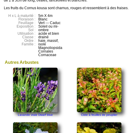
de 2 à 5cm de long, ovales, lancéolées et blanches.
Les fruits du Cornus kousa sont charnus, rouges et ressemblent à des fraises.
H x L à maturité :
5m X 4m
Floraison :
Blanc
Feuillage :
Vert --- Caduc
Exposition :
Soleil ou mi-
Sol :
ombre
Utilisation :
acide et bien
Classe :
drainé
Ordre :
haie, massif,
Famille :
isolé
Magnoliopsida
Cornales
Cornaceae
Autres Arbustes
Lavande vraie Dwarf blue
Ciste à feuilles de peuplier