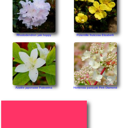
Rhododendron yak hoppy
Potentille fruticosa Elizabeth
Azalée japonaise Palestrina
Hortensia paniculé Pink Diamond