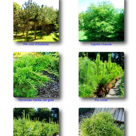
Pin noir d'Autriche
Cyprès chauve
Genévrier media old gold
Pin corse