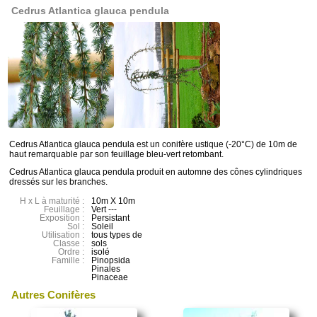
Cedrus Atlantica glauca pendula
Cedrus Atlantica glauca pendula est un conifère ustique (-20°C) de 10m de
haut remarquable par son feuillage bleu-vert retombant.
Cedrus Atlantica glauca pendula produit en automne des cônes cylindriques
dressés sur les branches.
H x L à maturité :
10m X 10m
Feuillage :
Vert ---
Exposition :
Persistant
Sol :
Soleil
Utilisation :
tous types de
Classe :
sols
Ordre :
isolé
Famille :
Pinopsida
Pinales
Pinaceae
Autres Conifères