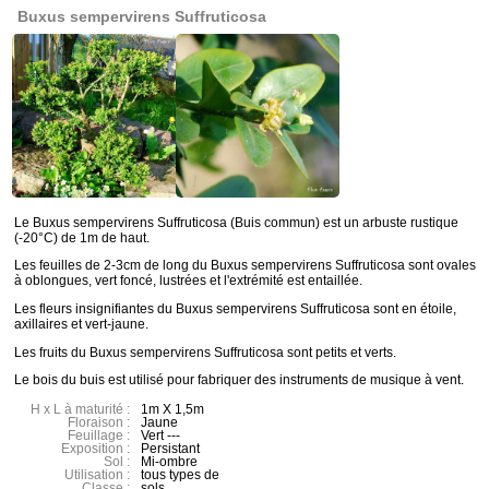
Buxus sempervirens Suffruticosa
Le Buxus sempervirens Suffruticosa (Buis commun) est un arbuste rustique
(-20°C) de 1m de haut.
Les feuilles de 2-3cm de long du Buxus sempervirens Suffruticosa sont ovales
à oblongues, vert foncé, lustrées et l'extrémité est entaillée.
Les fleurs insignifiantes du Buxus sempervirens Suffruticosa sont en étoile,
axillaires et vert-jaune.
Les fruits du Buxus sempervirens Suffruticosa sont petits et verts.
Le bois du buis est utilisé pour fabriquer des instruments de musique à vent.
H x L à maturité :
1m X 1,5m
Floraison :
Jaune
Feuillage :
Vert ---
Exposition :
Persistant
Sol :
Mi-ombre
Utilisation :
tous types de
Classe :
sols