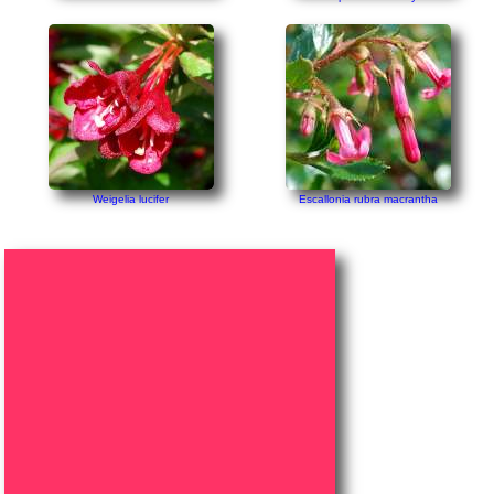
Weigelia lucifer
Escallonia rubra macrantha