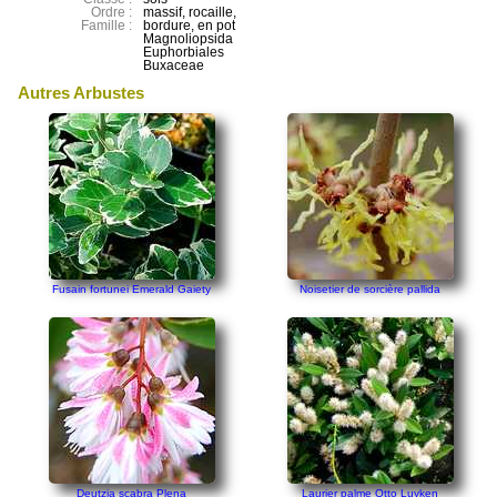
Ordre :
massif, rocaille,
Famille :
bordure, en pot
Magnoliopsida
Euphorbiales
Buxaceae
Autres Arbustes
Fusain fortunei Emerald Gaiety
Noisetier de sorcière pallida
Deutzia scabra Plena
Laurier palme Otto Luyken