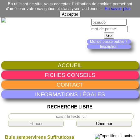
En utilisant ce site, vous acceptez l'utilisation de cookies permettant
d'améliorer votre navigation et d'analyser l'audience ...
En savoir plus
Mot de passe oublié ?
Inscription
ACCUEIL
FICHES CONSEILS
CONTACT
INFORMATIONS LÉGALES
RECHERCHE LIBRE
Buis sempervirens Suffruticosa