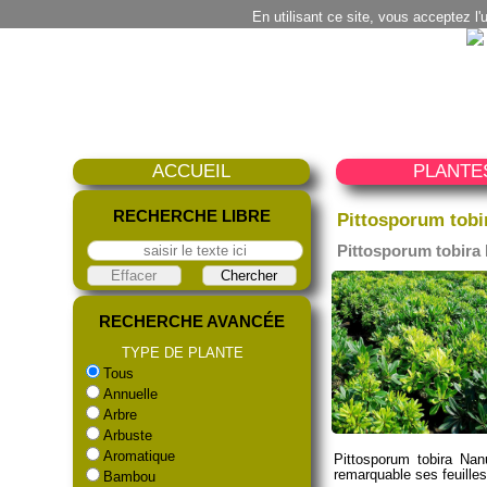
En utilisant ce site, vous acceptez l'
ACCUEIL
PLANTE
RECHERCHE LIBRE
Pittosporum tobi
Pittosporum tobir
RECHERCHE AVANCÉE
TYPE DE PLANTE
Tous
Annuelle
Arbre
Arbuste
Aromatique
Pittosporum tobira Nan
remarquable ses feuilles 
Bambou