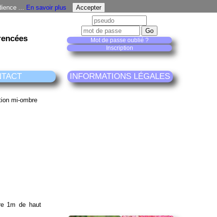
dience ...
En savoir plus
rencées
Mot de passe oublié ?
Inscription
NTACT
INFORMATIONS LÉGALES
dre 1m de haut