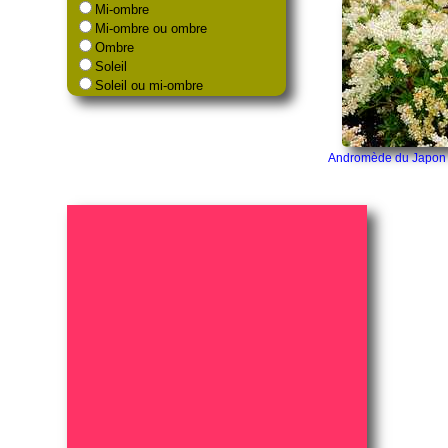
Mi-ombre
Mi-ombre ou ombre
Ombre
Soleil
Soleil ou mi-ombre
Andromède du Japon