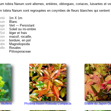
orum tobira Nanum sont
alternes, entières, oblongues,
coriaces, luisantes et ver
um tobira Nanum sont regroupées en corymbes de fleurs blanches qui sentent l
ité :
1m X 1m
son :
Blanc
age :
Vert --- Persistant
ion :
Soleil ou mi-ombre
Sol :
léger et frais
tion :
massif, rocaille,
sse :
bordure, en pot
dre :
Magnoliopsida
lle :
Rosales
Pittosporaceae
 Wulfenii
Photinia fraseri Robusta Compacta
Erable du Japon O