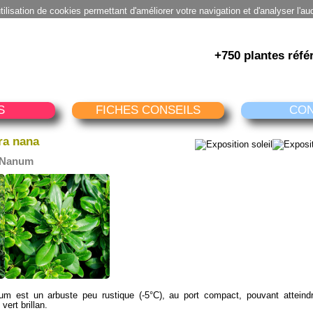
utilisation de cookies permettant d'améliorer votre navigation et d'analyser l'au
+750 plantes réfé
S
FICHES CONSEILS
CO
ra nana
a Nanum
um est un arbuste peu rustique (-5°C), au port compact, pouvant attein
vert brillan.