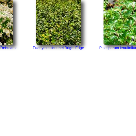
 Debutante
Euonymus fortunei Bright Edge
Pittosporum tenuifoliu