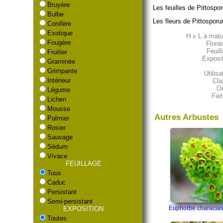
Bruyère
Les feuilles de Pittosp
Bulbe
Les fleurs de Pittospor
Conifère
Exotique
H x L à matur
Fougère
Florai
Feuill
Fruitier
Exposit
Graminée
Grimpante
Utilisa
Intérieur
Cla
Or
Légume
Fami
Lichen
Mousse
Autres Arbustes
Palmier
Rosier
Sauvage
Sédum
Vivace
FEUILLAGE
Tous
Caduc
Persistant
Semi-persistant
Euphorbe characias
EXPOSITION
Toutes