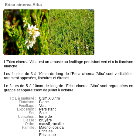
Erica cinerea Alba
L'Erica cinerea 'Alba' est un arbuste au feuillage persistant vert et à la floraison
blanche.
Les feuilles de 3 à 10mm de long de l'Erica cinerea 'Alba' sont verticillées,
rarement opposées, linéaires et étroites.
Le fleurs de 5 à 10mm de long de l'Erica cinerea 'Alba' sont regroupées en
grappe et apparaissent de juillet à octobre.
H x L à maturité :
0.3m X 0.4m
Floraison :
Blanc
Feuillage :
Vert ---
Exposition :
Persistant
Sol :
Soleil
Utilisation :
terre de
Classe :
bruyère
Ordre :
massif, rocaille
Famille :
Magnoliopsida
Ericales
Ericaceae