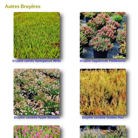
Autres Bruyères
Bruyère carnée Springwood White
Bruyère vagabonde Fiddlestone
Bruyère cendrée Apple Blossom
Bruyère cendrée Golden Hue