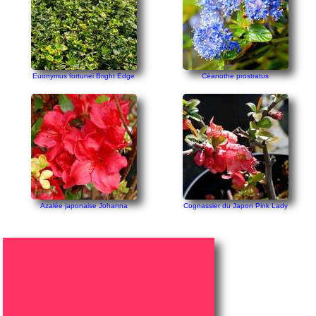
Euonymus fortunei Bright Edge
Céanothe prostratus
Azalée japonaise Johanna
Cognassier du Japon Pink Lady