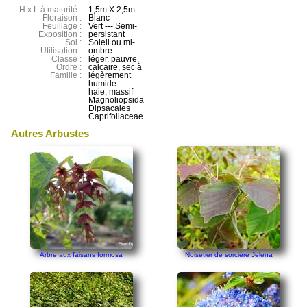
H x L à maturité :
1,5m X 2,5m
Floraison :
Blanc
Feuillage :
Vert --- Semi-
Exposition :
persistant
Sol :
Soleil ou mi-
Utilisation :
ombre
Classe :
léger, pauvre,
Ordre :
calcaire, sec à
Famille :
légèrement
humide
haie, massif
Magnoliopsida
Dipsacales
Caprifoliaceae
Autres Arbustes
Arbre aux faisans formosa
Noisetier de sorcière Jelena