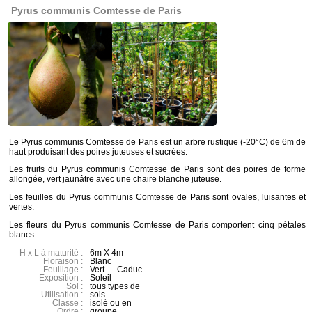
Pyrus communis Comtesse de Paris
Le Pyrus communis Comtesse de Paris est un arbre rustique (-20°C) de 6m de
haut produisant des poires juteuses et sucrées.
Les fruits du Pyrus communis Comtesse de Paris sont des poires de forme
allongée, vert jaunâtre avec une chaire blanche juteuse.
Les feuilles du Pyrus communis Comtesse de Paris sont ovales, luisantes et
vertes.
Les fleurs du Pyrus communis Comtesse de Paris comportent cinq pétales
blancs.
H x L à maturité :
6m X 4m
Floraison :
Blanc
Feuillage :
Vert --- Caduc
Exposition :
Soleil
Sol :
tous types de
Utilisation :
sols
Classe :
isolé ou en
Ordre :
groupe