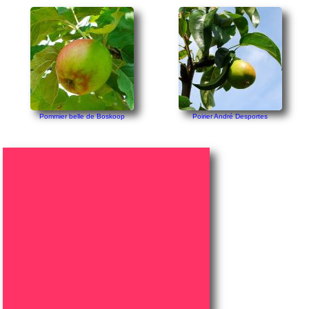
Pommier belle de Boskoop
Poirier André Desportes