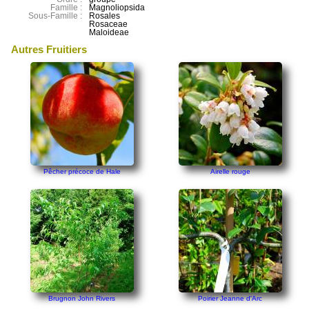
Famille :
Magnoliopsida
Sous-Famille :
Rosales
Rosaceae
Maloideae
Autres Fruitiers
Pêcher précoce de Hale
Airelle rouge
Brugnon John Rivers
Poirier Jeanne d'Arc