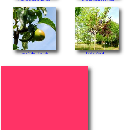
Poirier André Desportes
Pêcher Amsden