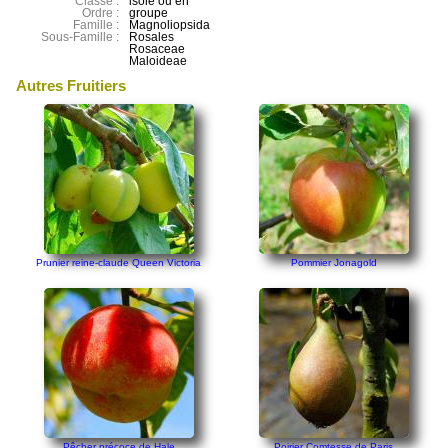
Classe :
isolé ou en
Ordre :
groupe
Famille :
Magnoliopsida
Sous-Famille :
Rosales
Rosaceae
Maloideae
Autres Fruitiers
Prunier reine-claude Queen Victoria
Pommier Jonagold
Pêcher précoce de Hale
Poirier Comtesse de Paris