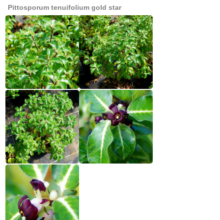
Pittosporum tenuifolium gold star