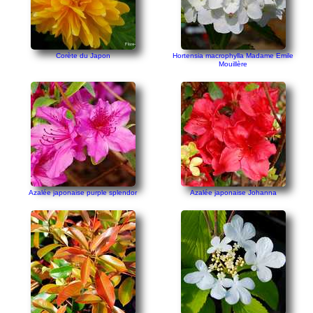
Corète du Japon
Hortensia macrophylla Madame Emile
Mouillère
Azalée japonaise purple splendor
Azalée japonaise Johanna