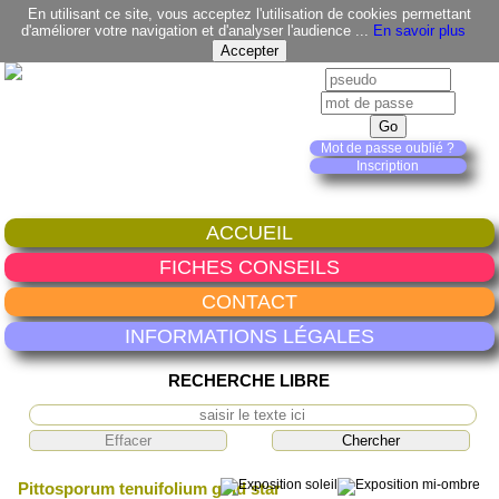
En utilisant ce site, vous acceptez l'utilisation de cookies permettant
d'améliorer votre navigation et d'analyser l'audience ...
En savoir plus
Mot de passe oublié ?
Inscription
ACCUEIL
FICHES CONSEILS
CONTACT
INFORMATIONS LÉGALES
RECHERCHE LIBRE
Pittosporum tenuifolium gold star