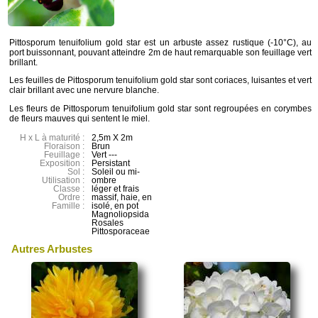
Pittosporum tenuifolium gold star est un arbuste assez rustique (-10°C), au
port buissonnant, pouvant atteindre 2m de haut remarquable son feuillage vert
brillant.
Les feuilles de Pittosporum tenuifolium gold star sont coriaces, luisantes et vert
clair brillant avec une nervure blanche.
Les fleurs de Pittosporum tenuifolium gold star sont regroupées en corymbes
de fleurs mauves qui sentent le miel.
H x L à maturité :
2,5m X 2m
Floraison :
Brun
Feuillage :
Vert ---
Exposition :
Persistant
Sol :
Soleil ou mi-
Utilisation :
ombre
Classe :
léger et frais
Ordre :
massif, haie, en
Famille :
isolé, en pot
Magnoliopsida
Rosales
Pittosporaceae
Autres Arbustes