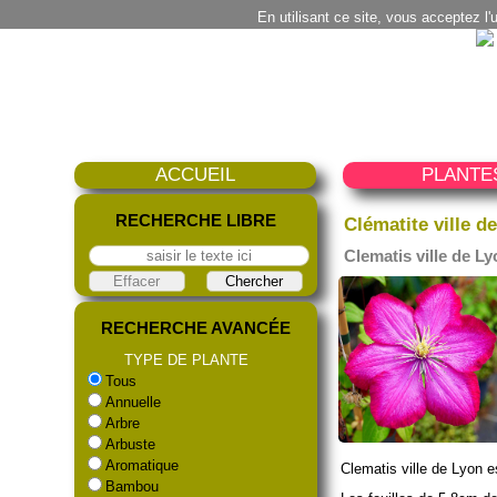
En utilisant ce site, vous acceptez l'
ACCUEIL
PLANTE
RECHERCHE LIBRE
Clématite ville d
Clematis ville de L
RECHERCHE AVANCÉE
TYPE DE PLANTE
Tous
Annuelle
Arbre
Arbuste
Aromatique
Clematis ville de Lyon 
Bambou