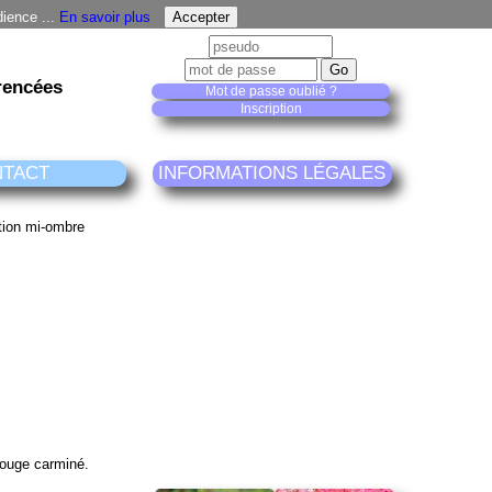
dience ...
En savoir plus
rencées
Mot de passe oublié ?
Inscription
NTACT
INFORMATIONS LÉGALES
rouge carminé.