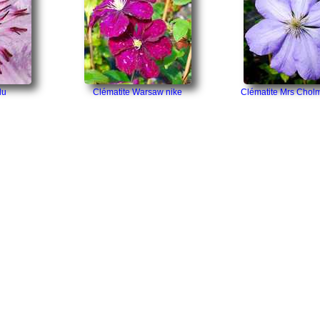
lu
Clématite Warsaw nike
Clématite Mrs Chol