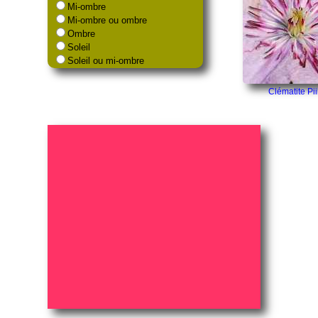
Mi-ombre
Mi-ombre ou ombre
Ombre
Soleil
Soleil ou mi-ombre
Clématite Pii