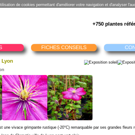
utilisation de cookies permettant d'améliorer votre navigation et d'analyser l'au
+750 plantes réfé
S
FICHES CONSEILS
CO
e Lyon
yon
est une vivace grimpante rustique (-20°C) remarquable par ses grandes fleurs 