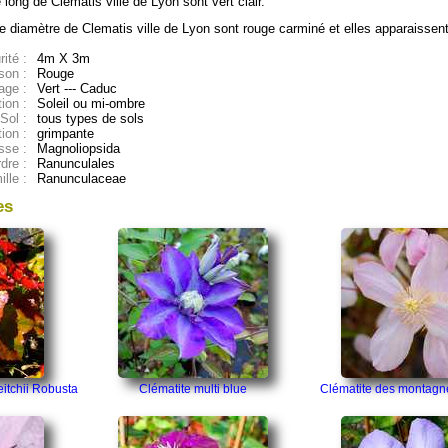
 long de Clematis ville de Lyon sont vert clair.
e diamètre de Clematis ville de Lyon sont rouge carminé et elles apparaissent
ité :
4m X 3m
son :
Rouge
age :
Vert --- Caduc
ion :
Soleil ou mi-ombre
Sol :
tous types de sols
tion :
grimpante
sse :
Magnoliopsida
dre :
Ranunculales
lle :
Ranunculaceae
es
itchii Robusta
Clématite multi blue
Clématite des montagn