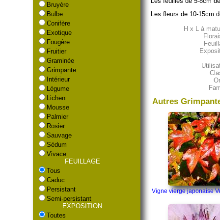
Les feuilles de 5-8cm de
Bruyère
Les fleurs de 10-15cm d
Bulbe
Conifère
H x L à matur
Exotique
Florai
Fougère
Feuill
Exposit
Fruitier
Graminée
Utilisa
Grimpante
Cla
Intérieur
Or
Fami
Légume
Lichen
Autres Grimpant
Mousse
Palmier
Rosier
Sauvage
Sédum
Vivace
FEUILLAGE
Tous
Caduc
Persistant
Vigne vierge japonaise Ve
Semi-persistant
EXPOSITION
Toutes