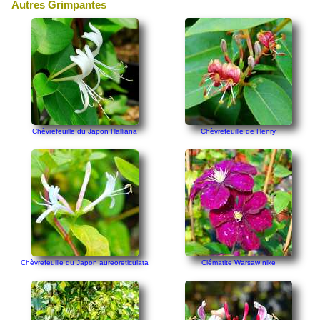
Autres Grimpantes
Chèvrefeuille du Japon Halliana
Chèvrefeuille de Henry
Chèvrefeuille du Japon aureoreticulata
Clématite Warsaw nike