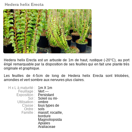
Hedera helix Erecta
Hedera helix Erecta est un arbuste de 1m de haut, rustique (-20°C), au port
érigé remarquable par la disposition de ses feuilles qui en fait une plante très
originale et graphique.
Les feuilles de 4-5cm de long de Hedera helix Erecta sont trilobées,
arrondies et vert sombre aux nervures plus claires.
H x L à maturité :
1m X 1m
Feuillage :
Vert ---
Exposition :
Persistant
Sol :
Soleil ou mi-
Utilisation :
ombre
Classe :
tous types de
Ordre :
sols
Famille :
massif, rocaille,
bordure
Magnoliopsida
Apiales
Araliaceae