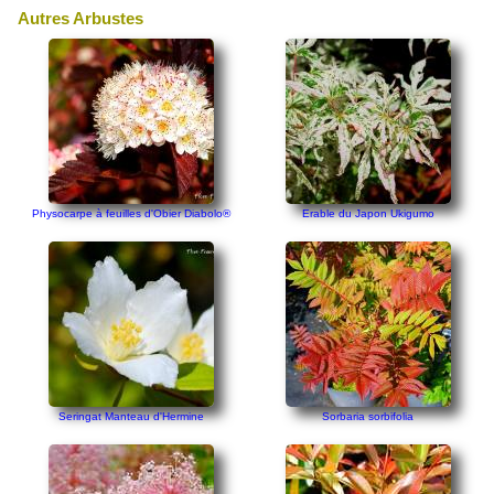
Autres Arbustes
Physocarpe à feuilles d'Obier Diabolo®
Erable du Japon Ukigumo
Seringat Manteau d'Hermine
Sorbaria sorbifolia