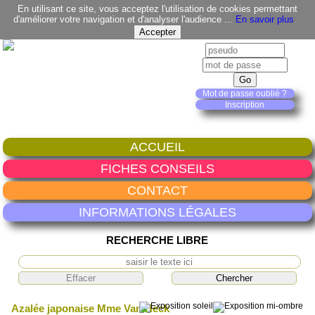
En utilisant ce site, vous acceptez l'utilisation de cookies permettant
d'améliorer votre navigation et d'analyser l'audience ...
En savoir plus
Mot de passe oublié ?
Inscription
ACCUEIL
FICHES CONSEILS
CONTACT
INFORMATIONS LÉGALES
RECHERCHE LIBRE
Azalée japonaise Mme Van Heck