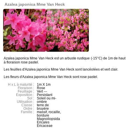
Azalea japonica Mme Van Heck
Azalea japonica Mme Van Heck est un arbuste rustique (-15°C) de 1m de haut
à floraison rose pastel.
Les feuilles d'Azalea japonica Mme Van Heck sont lancéolées et vert clair.
Les fleurs d'Azalea japonica Mme Van Heck sont rose pastel.
H x L à maturité :
1m X 1m
Floraison :
Rose
Feuillage :
Vert ---
Exposition :
Persistant
Sol :
Soleil ou mi-
Utilisation :
ombre
Classe :
terre de
Ordre :
bruyère
Famille :
massif, rocaille,
bordure
Magnoliopsida
Ericales
Ericaceae