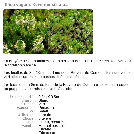
Erica vagans Kevernensis alba
La Bruyère de Cornouailles est un petit arbuste au feuillage persistant vert et à
la floraison blanche.
Les feuilles de 3 à 10mm de long de la Bruyère de Cornouailles sont vertes,
verticillées, rarement opposées, linéaires et étroites.
Le fleurs de 5 à 8mm de long de la Bruyère de Cornouailles sont regroupées
en grappe et apparaissent d'août à octobre.
H x L à maturité :
0.3m X 0.5m
Floraison :
Blanc
Feuillage :
Vert ---
Exposition :
Persistant
Sol :
Soleil
Utilisation :
terre de
Classe :
bruyère
Ordre :
massif, rocaille
Famille :
Magnoliopsida
Ericales
Ericaceae