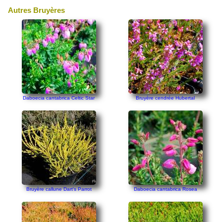
Autres Bruyères
Daboecia cantabrica Celtic Star
Bruyère cendrée Hubertal
Bruyère callune Dart's Parrot
Daboecia cantabrica Rosea